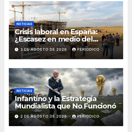
NOTICIAS
Crisis laboral en España:
¿Escasez en medio del
desempleo?
3 DE AGOSTO DE 2026
PERIODICO
NOTICIAS
Infantino y la Estrategia
Mundialista que No Funcionó
2 DE AGOSTO DE 2026
PERIODICO