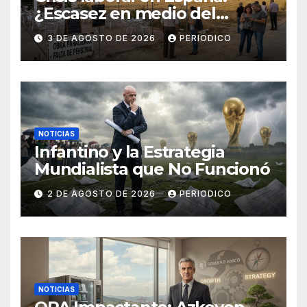
¿Escasez en medio del
desempleo?
3 DE AGOSTO DE 2026
PERIODICO
NOTICIAS
Infantino y la Estrategia
Mundialista que No Funcionó
2 DE AGOSTO DE 2026
PERIODICO
NOTICIAS